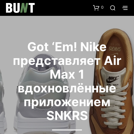
0
Got ‘Em! Nike
представляет Air
Max 1
вдохновлённые
приложением
SNKRS