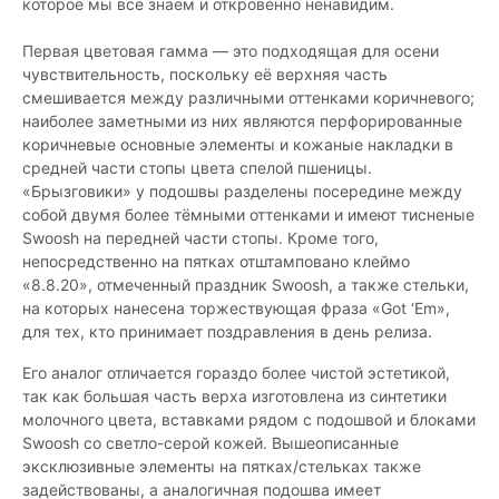
которое мы все знаем и откровенно ненавидим.
Первая цветовая гамма — это подходящая для осени
чувствительность, поскольку её верхняя часть
смешивается между различными оттенками коричневого;
наиболее заметными из них являются перфорированные
коричневые основные элементы и кожаные накладки в
средней части стопы цвета спелой пшеницы.
«Брызговики» у подошвы разделены посередине между
собой двумя более тёмными оттенками и имеют тисненые
Swoosh на передней части стопы. Кроме того,
непосредственно на пятках отштамповано клеймо
«8.8.20», отмеченный праздник Swoosh, а также стельки,
на которых нанесена торжествующая фраза «Got ‘Em»,
для тех, кто принимает поздравления в день релиза.
Его аналог отличается гораздо более чистой эстетикой,
так как большая часть верха изготовлена ​​из синтетики
молочного цвета, вставками рядом с подошвой и блоками
Swoosh со светло-серой кожей. Вышеописанные
эксклюзивные элементы на пятках/стельках также
задействованы, а аналогичная подошва имеет