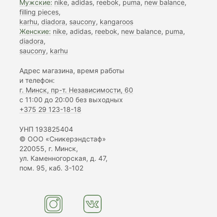
Мужские:
nike
,
adidas
,
reebok
,
puma
,
new balance
,
filling pieces
,
karhu
,
diadora
,
saucony
,
kangaroos
Женские:
nike
,
adidas
,
reebok
,
new balance
,
puma
,
diadora
,
saucony
,
karhu
Адрес магазина, время работы
и телефон:
г. Минск, пр-т. Независимости, 60
с 11:00 до 20:00 без выходных
+375 29 123-18-18
УНП 193825404
© ООО «Сникерэндстаф»
220055, г. Минск,
ул. Каменногорская, д. 47,
пом. 95, каб. 3-102