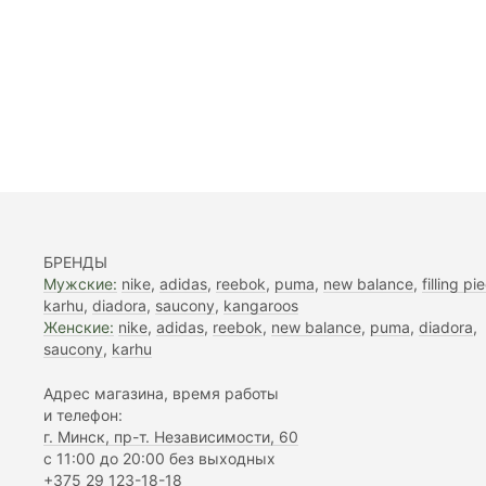
Носки Nike Everyday Cushioned Crew Black
Рюкзак Nike Elemental Premium Bac
16,00
165,00
БРЕНДЫ
Мужские:
nike
,
adidas
,
reebok
,
puma
,
new balance
,
filling pi
karhu
,
diadora
,
saucony
,
kangaroos
Женские:
nike
,
adidas
,
reebok
,
new balance
,
puma
,
diadora
,
saucony
,
karhu
Адрес магазина, время работы
и телефон:
г. Минск, пр-т. Независимости, 60
с 11:00 до 20:00 без выходных
+375 29 123-18-18