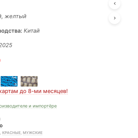
й, желтый
водства:
Китай
2025
n
картам до 8-ми месяцев!
оизводителе и импортёре
1
MO
A
,
КРАСНЫЕ
,
МУЖСКИЕ