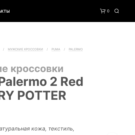
0
АКТЫ
/
МУЖСКИЕ КРОССОВКИ
/
PUMA
/
PALERMO
ие кроссовки
Palermo 2 Red
RY POTTER
атуральная кожа, т
екстиль,